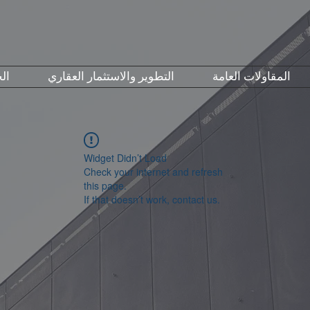
المقاولات العامة
التطوير والاستثمار العقاري
ال
Widget Didn’t Load
Check your internet and refresh
this page.
If that doesn’t work, contact us.