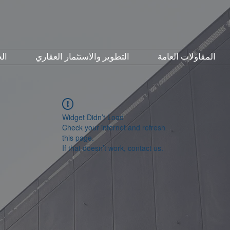
المقاولات العامة
التطوير والاستثمار العقاري
ال
Widget Didn’t Load
Check your internet and refresh
this page.
If that doesn’t work, contact us.